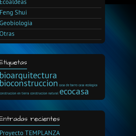
Ecoaldeas
Feng Shui
Geobiologia
Otras
Etiquetas
bioarquitectura
bioconstruccion
casa de barro
casa ecologica
ecocasa
construccion en tierra
construccion natural
Entradas recientes
Proyecto TEMPLANZA