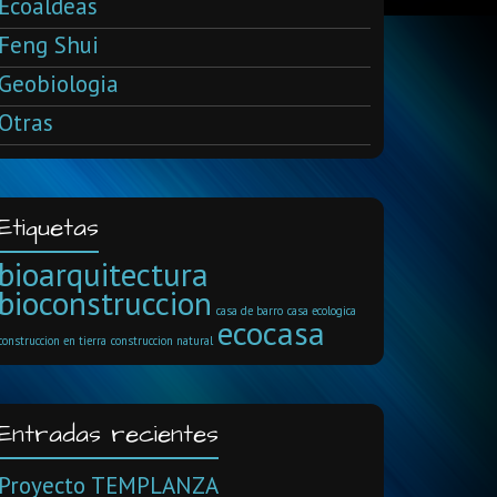
Ecoaldeas
Feng Shui
Geobiologia
Otras
Etiquetas
bioarquitectura
bioconstruccion
casa de barro
casa ecologica
ecocasa
construccion en tierra
construccion natural
Entradas recientes
Proyecto TEMPLANZA