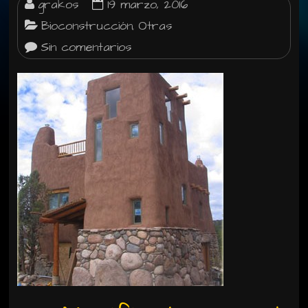
grakos
19 marzo, 2016
Bioconstrucción
Otras
,
Sin comentarios