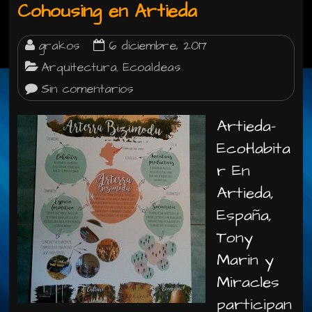
Cohousing en Artieda
grakos
6 diciembre, 2017
Arquitectura
Ecoaldeas
,
Sin comentarios
Artieda-
EcoHabita
r En
Artieda,
España,
Tony
Marin y
Miracles
participan