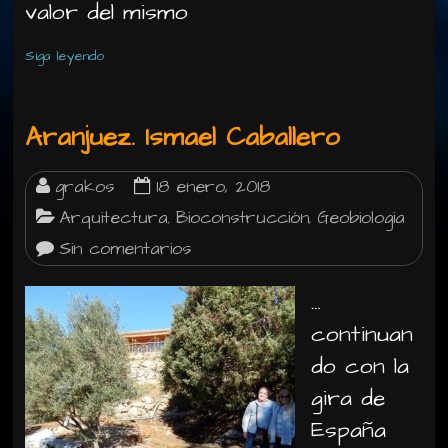
valor del mismo
Siga leyendo
Aranjuez. Ismael Caballero
grakos
18 enero, 2018
Arquitectura
Bioconstrucción
Geobiologia
,
,
Sin comentarios
…
continuan
do con la
gira de
España