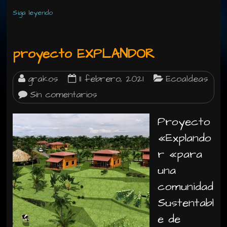
Siga leyendo
proyecto EXPLANDOR
grakos
11 febrero, 2021
Ecoaldeas
Sin comentarios
Proyecto
«Explando
r «para
una
comunidad
Sustentabl
e de