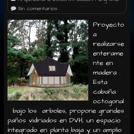
Sin comentarios
Proyecto
a
realizarse
enterame
nte en
madera .
Esta
cabaña
octogonal
bajo los arboles, propone grandes
paños vidriados en DVH, un espacio
integrado en planta baja y un amplio